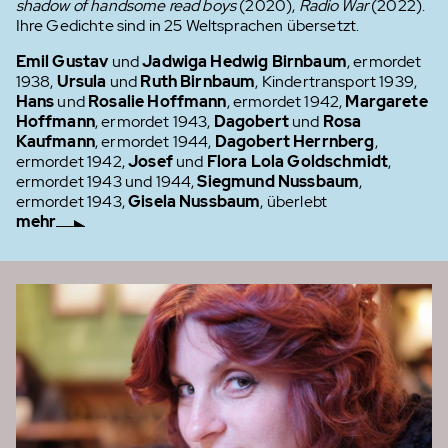
shadow of handsome read boys
(2020),
Radio War
(2022).
Ihre Gedichte sind in 25 Weltsprachen übersetzt.
Emil Gustav
und
Jadwiga Hedwig Birnbaum
, ermordet
1938,
Ursula
und
Ruth Birnbaum
, Kindertransport 1939,
Hans
und
Rosalie Hoffmann
, ermordet 1942,
Margarete
Hoffmann
, ermordet 1943,
Dagobert
und
Rosa
Kaufmann
, ermordet 1944,
Dagobert Herrnberg
,
ermordet 1942,
Josef
und
Flora Lola Goldschmidt
,
ermordet 1943 und 1944,
Siegmund
Nussbaum
,
ermordet 1943,
Gisela Nussbaum
, überlebt
mehr