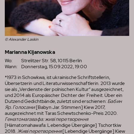
© Alexander Laskin
Marianna Kijanowska
Wo:
Strelitzer Str. 58, 10115 Berlin
Wann:
Donnerstag, 15.09.2022, 19:00
*1973 in Schowkwa, ist ukrainische Schriftstellerin,
Übersetzerin und Literaturwissenschaftlerin. 2013 wurde
sie als „Verdienste der polnischen Kultur“ ausgezeichnet,
und 2014 als Europäischer Dichter der Freiheit. Über ein
Dutzend Gedichtbände, zuletzt sind erschienen:
Бабин
Яр. Голосами
[Babyn Jar. Stimmen] Kiew 2017,
ausgezeichnet mit Taras Schewtschenko-Preis 2020.
Гематомагавафа: живі перетворення
[Hämatomahawafa: Lebendige Übergänge] Tschortkiw
2018.
Живі перетворення
[Lebendige Übergänge] Kiew