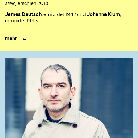
stein,
erschien 2018.
James Deutsch
, ermordet 1942 und
Johanna Klum
,
ermordet 1943
mehr