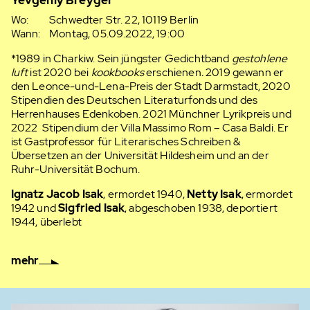
Wo:
Schwedter Str. 22, 10119 Berlin
Wann:
Montag, 05.09.2022, 19:00
*1989 in Charkiw. Sein jüngster Gedichtband
gestohlene
luft
ist 2020 bei
kookbooks
erschienen
.
2019 gewann er
den Leonce-und-Lena-Preis der Stadt Darmstadt, 2020
Stipendien des Deutschen Literaturfonds und des
Herrenhauses Edenkoben. 2021 Münchner Lyrikpreis und
2022 Stipendium der Villa Massimo Rom – Casa Baldi. Er
ist Gastprofessor für Literarisches Schreiben &
Übersetzen an der Universität Hildesheim und an der
Ruhr-Universität Bochum.
Ignatz Jacob Isak
, ermordet 1940,
Netty Isak
, ermordet
1942 und
Sigfried Isak
, abgeschoben 1938, deportiert
1944, überlebt
mehr