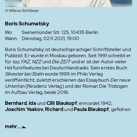
© Milena Schlösser
Boris Schumatsky
Wo:
Swinemünder Str. 125, 10435 Berlin
Wann:
Dienstag, 02.11.2021, 19:00
Boris Schumatsky ist deutschsprachiger Schriftsteller und
Publizist. Er wurde in Moskau geboren. Seit 1991 schreibt er
für
taz
,
FAZ
,
NZZ
und
Die ZEIT
und er ist der Autor vieler
Hörfunkfeatures bei Deutschlandradio. Sein erstes Buch
Silvester bei Stalin
wurde 1999 im Philo Verlag
veröffentlicht, zuletzt erschienen das Essaybuch
Der neue
Untertan
(Residenz Verlag) und der Roman Die Trotzigen
im Aufbau Verlag, beide 2016.
Bernhard
,
Ida
und
Cilli
Blaukopf
, ermordet 1942,
Joachim Yaakov
,
Richard
und
Paula Blaukopf
, geflohen
mehr