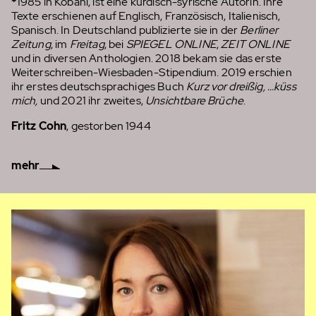
*
1985 in Kobani, ist eine kurdisch-syrische Autorin. Ihre
Texte erschienen auf Englisch, Französisch, Italienisch,
Spanisch. In Deutschland publizierte sie in der
Berliner
Zeitung
, im
Freitag
, bei
SPIEGEL
ONLINE
,
ZEIT
ONLINE
und in diversen Anthologien. 2018 bekam sie das erste
Weiterschreiben-Wiesbaden-Stipendium. 2019 erschien
ihr erstes deutschsprachiges Buch
Kurz vor dreißig, …küss
mich,
und 2021 ihr zweites,
Unsichtbare Brüche
.
Fritz Cohn
, gestorben 1944
mehr