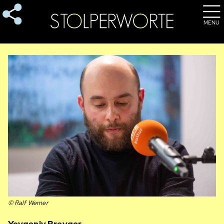
MENU
© Ralf Werner
Yevgeniy Breyger