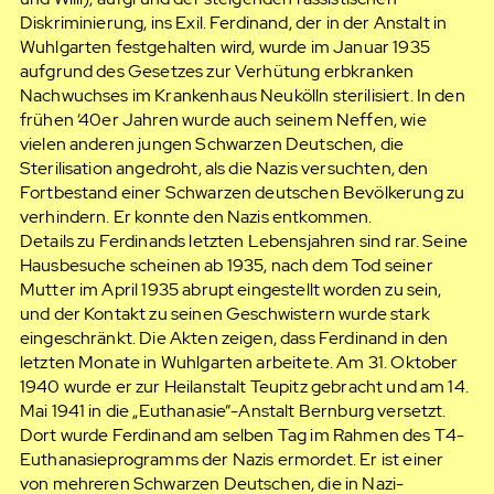
Diskriminierung, ins Exil. Ferdinand, der in der Anstalt in
Wuhlgarten festgehalten wird, wurde im Januar 1935
aufgrund des Gesetzes zur Verhütung erbkranken
Nachwuchses im Krankenhaus Neukölln sterilisiert. In den
frühen ‘40er Jahren wurde auch seinem Neffen, wie
vielen anderen jungen Schwarzen Deutschen, die
Sterilisation angedroht, als die Nazis versuchten, den
Fortbestand einer Schwarzen deutschen Bevölkerung zu
verhindern. Er konnte den Nazis entkommen.
Details zu Ferdinands letzten Lebensjahren sind rar. Seine
Hausbesuche scheinen ab 1935, nach dem Tod seiner
Mutter im April 1935 abrupt eingestellt worden zu sein,
und der Kontakt zu seinen Geschwistern wurde stark
eingeschränkt. Die Akten zeigen, dass Ferdinand in den
letzten Monate in Wuhlgarten arbeitete. Am 31. Oktober
1940 wurde er zur Heilanstalt Teupitz gebracht und am 14.
Mai 1941 in die „Euthanasie“-Anstalt Bernburg versetzt.
Dort wurde Ferdinand am selben Tag im Rahmen des T4-
Euthanasieprogramms der Nazis ermordet. Er ist einer
von mehreren Schwarzen Deutschen, die in Nazi-