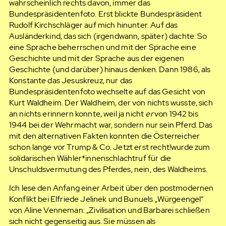
wahrscheinlich rechts davon, immer das
Bundespräsidentenfoto. Erst blickte Bundespräsident
Rudolf Kirchschläger auf mich hinunter. Auf das
Ausländerkind, das sich (irgendwann, später) dachte: So
eine Sprache beherrschen und mit der Sprache eine
Geschichte und mit der Sprache aus der eigenen
Geschichte (und darüber) hinaus denken. Dann 1986, als
Konstante das Jesuskreuz, nur das
Bundespräsidentenfoto wechselte auf das Gesicht von
Kurt Waldheim. Der Waldheim, der von nichts wusste, sich
an nichts erinnern konnte, weil ja nicht
er
von 1942 bis
1944 bei der Wehrmacht war, sondern nur sein Pferd. Das
mit den alternativen Fakten konnten die Österreicher
schon lange vor Trump & Co. Jetzt erst recht!wurde zum
solidarischen Wähler*innenschlachtruf für die
Unschuldsvermutung des Pferdes, nein, des Waldheims.
Ich lese den Anfang einer Arbeit über den postmodernen
Konflikt bei Elfriede Jelinek und Bunuels „Würgeengel“
von Aline Venneman: „Zivilisation und Barbarei schließen
sich nicht gegenseitig aus. Sie müssen als