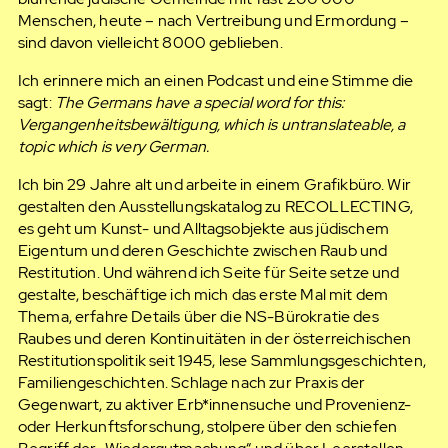
Menschen, heute – nach Vertreibung und Ermordung –
sind davon vielleicht 8000 geblieben.
Ich erinnere mich an einen Podcast und eine Stimme die
sagt:
The Germans have a special word for this:
Vergangenheitsbewältigung, which is untranslateable, a
topic which is very German.
Ich bin 29 Jahre alt und arbeite in einem Grafikbüro. Wir
gestalten den Ausstellungskatalog zu RECOLLECTING,
es geht um Kunst- und Alltagsobjekte aus jüdischem
Eigentum und deren Geschichte zwischen Raub und
Restitution. Und während ich Seite für Seite setze und
gestalte, beschäftige ich mich das erste Mal mit dem
Thema, erfahre Details über die NS-Bürokratie des
Raubes und deren Kontinuitäten in der österreichischen
Restitutionspolitik seit 1945, lese Sammlungsgeschichten,
Familiengeschichten. Schlage nach zur Praxis der
Gegenwart, zu aktiver Erb*innensuche und Provenienz-
oder Herkunftsforschung, stolpere über den schiefen