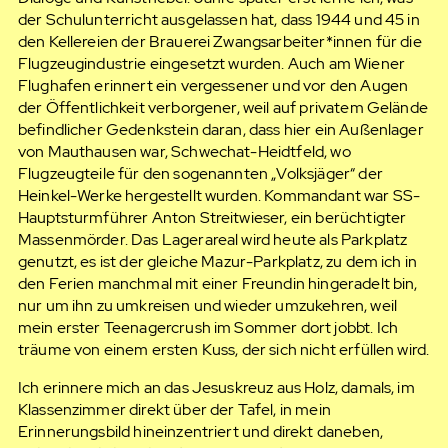
der Schulunterricht ausgelassen hat, dass 1944 und 45 in
den Kellereien der Brauerei Zwangsarbeiter*innen für die
Flugzeugindustrie eingesetzt wurden. Auch am Wiener
Flughafen erinnert ein vergessener und vor den Augen
der Öffentlichkeit verborgener, weil auf privatem Gelände
befindlicher Gedenkstein daran, dass hier ein Außenlager
von Mauthausen war, Schwechat-Heidtfeld, wo
Flugzeugteile für den sogenannten „Volksjäger“ der
Heinkel-Werke hergestellt wurden. Kommandant war SS-
Hauptsturmführer Anton Streitwieser, ein berüchtigter
Massenmörder. Das Lagerareal wird heute als Parkplatz
genutzt, es ist der gleiche Mazur-Parkplatz, zu dem ich in
den Ferien manchmal mit einer Freundin hingeradelt bin,
nur um ihn zu umkreisen und wieder umzukehren, weil
mein erster Teenagercrush im Sommer dort jobbt. Ich
träume von einem ersten Kuss, der sich nicht erfüllen wird.
Ich erinnere mich an das Jesuskreuz aus Holz, damals, im
Klassenzimmer direkt über der Tafel, in mein
Erinnerungsbild hineinzentriert und direkt daneben,