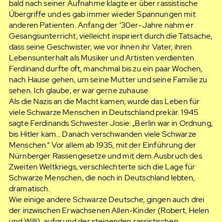
bald nach seiner Aufnahme klagte er über rassistische
Übergriffe und es gab immer wieder Spannungen mit
anderen Patienten. Anfang der ‘30er-Jahre nahm er
Gesangsunterricht, vielleicht inspiriert durch die Tatsache,
dass seine Geschwister, wie vor ihnen ihr Vater, ihren
Lebensunterhalt als Musiker und Artisten verdienten.
Ferdinand durfte oft, manchmal bis zu ein paar Wochen,
nach Hause gehen, um seine Mutter und seine Familie zu
sehen. Ich glaube, er war gerne zuhause.
Als die Nazis an die Macht kamen, wurde das Leben für
viele Schwarze Menschen in Deutschland prekär. 1945
sagte Ferdinands Schwester Josie: „Berlin war in Ordnung,
bis Hitler kam… Danach verschwanden viele Schwarze
Menschen.“ Vor allem ab 1935, mit der Einführung der
Nürnberger Rassengesetze und mit dem Ausbruch des
Zweiten Weltkriegs, verschlechterte sich die Lage für
Schwarze Menschen, die noch in Deutschland lebten,
dramatisch.
Wie einige andere Schwarze Deutsche, gingen auch drei
der inzwischen Erwachsenen Allen-Kinder (Robert, Helen
und Willi), aufgrund der steigenden rassistischen