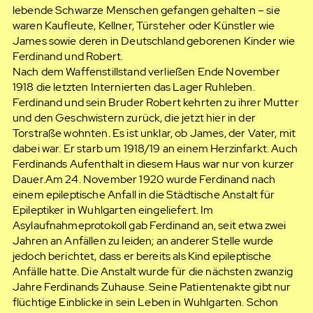
lebende Schwarze Menschen gefangen gehalten – sie
waren Kaufleute, Kellner, Türsteher oder Künstler wie
James sowie deren in Deutschland geborenen Kinder wie
Ferdinand und Robert.
Nach dem Waffenstillstand verließen Ende November
1918 die letzten Internierten das Lager Ruhleben.
Ferdinand und sein Bruder Robert kehrten zu ihrer Mutter
und den Geschwistern zurück, die jetzt hier in der
Torstraße wohnten. Es ist unklar, ob James, der Vater, mit
dabei war. Er starb um 1918/19 an einem Herzinfarkt. Auch
Ferdinands Aufenthalt in diesem Haus war nur von kurzer
Dauer.Am 24. November 1920 wurde Ferdinand nach
einem epileptische Anfall in die Städtische Anstalt für
Epileptiker in Wuhlgarten eingeliefert. Im
Asylaufnahmeprotokoll gab Ferdinand an, seit etwa zwei
Jahren an Anfällen zu leiden; an anderer Stelle wurde
jedoch berichtet, dass er bereits als Kind epileptische
Anfälle hatte. Die Anstalt wurde für die nächsten zwanzig
Jahre Ferdinands Zuhause. Seine Patientenakte gibt nur
flüchtige Einblicke in sein Leben in Wuhlgarten. Schon