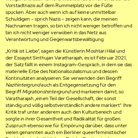
Vorstadtnazis auf dem Rummelplatz vor die Füße
spucken. Aber auch wenn ich auf keine unmittelbar
Schuldigen – sprich Nazis – zeigen kann, die meinen
Nachnamen tragen, so bin ich nicht weniger betroffen und
bin ich nicht weniger verwoben in das Netz aus
Verantwortung und Gegenwartsbewältigung.
„Kritik ist Liebe“, sagen die Künstlerin Moshtari Hilal und
der Essayist Sinthujan Varatharajah, es ist Februar 2021,
der Satz fällt in einem Instagram-Gespräch, in dem sie das
materielle Erbe des Nationalsozialismus und dessen
Kontinuitäten analysieren. Sie verwenden den Begriff
Nazihintergrund
auch als Entgegensetzung für den
Begriff
Migrationshintergrund
und markieren damit, so
Varatharajah „einen Teil der Gesellschaft, der sonst
ständig und völlig selbstverständlich andere markiert“. Ihre
Kritik traf unter anderem auch den Kulturbereich und
sorgte in ihrer Gesamtheit und Radikalität für großen
Zuspruch ebenso wie für Empörung darüber, dass unter
vielen genannten auch ein Berliner queerfeministischer