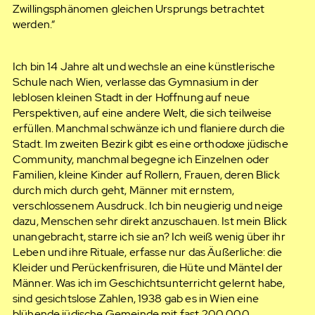
Zwillingsphänomen gleichen Ursprungs betrachtet
werden.“
Ich bin 14 Jahre alt und wechsle an eine künstlerische
Schule nach Wien, verlasse das Gymnasium in der
leblosen kleinen Stadt in der Hoffnung auf neue
Perspektiven, auf eine andere Welt, die sich teilweise
erfüllen. Manchmal schwänze ich und flaniere durch die
Stadt. Im zweiten Bezirk gibt es eine orthodoxe jüdische
Community, manchmal begegne ich Einzelnen oder
Familien, kleine Kinder auf Rollern, Frauen, deren Blick
durch mich durch geht, Männer mit ernstem,
verschlossenem Ausdruck. Ich bin neugierig und neige
dazu, Menschen sehr direkt anzuschauen. Ist mein Blick
unangebracht, starre ich sie an? Ich weiß wenig über ihr
Leben und ihre Rituale, erfasse nur das Äußerliche: die
Kleider und Perückenfrisuren, die Hüte und Mäntel der
Männer. Was ich im Geschichtsunterricht gelernt habe,
sind gesichtslose Zahlen, 1938 gab es in Wien eine
blühende jüdische Gemeinde mit fast 200 000