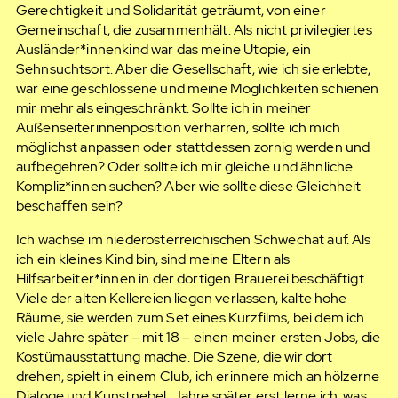
Gerechtigkeit und Solidarität geträumt, von einer
Gemeinschaft, die zusammenhält. Als nicht privilegiertes
Ausländer*innenkind war das meine Utopie, ein
Sehnsuchtsort. Aber die Gesellschaft, wie ich sie erlebte,
war eine geschlossene und meine Möglichkeiten schienen
mir mehr als eingeschränkt. Sollte ich in meiner
Außenseiterinnenposition verharren, sollte ich mich
möglichst anpassen oder stattdessen zornig werden und
aufbegehren? Oder sollte ich mir gleiche und ähnliche
Kompliz*innen suchen? Aber wie sollte diese Gleichheit
beschaffen sein?
Ich wachse im niederösterreichischen Schwechat auf. Als
ich ein kleines Kind bin, sind meine Eltern als
Hilfsarbeiter*innen in der dortigen Brauerei beschäftigt.
Viele der alten Kellereien liegen verlassen, kalte hohe
Räume, sie werden zum Set eines Kurzfilms, bei dem ich
viele Jahre später – mit 18 – einen meiner ersten Jobs, die
Kostümausstattung mache. Die Szene, die wir dort
drehen, spielt in einem Club, ich erinnere mich an hölzerne
Dialoge und Kunstnebel. Jahre später erst lerne ich, was