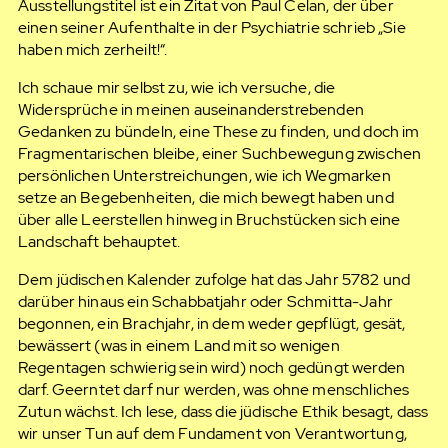
Ausstellungstitel ist ein Zitat von Paul Celan, der über
einen seiner Aufenthalte in der Psychiatrie schrieb „Sie
haben mich zerheilt!“.
Ich schaue mir selbst zu, wie ich versuche, die
Widersprüche in meinen auseinanderstrebenden
Gedanken zu bündeln, eine These zu finden, und doch im
Fragmentarischen bleibe, einer Suchbewegung zwischen
persönlichen Unterstreichungen, wie ich Wegmarken
setze an Begebenheiten, die mich bewegt haben und
über alle Leerstellen hinweg in Bruchstücken sich eine
Landschaft behauptet.
Dem jüdischen Kalender zufolge hat das Jahr 5782 und
darüber hinaus ein Schabbatjahr oder Schmitta-Jahr
begonnen, ein Brachjahr, in dem weder gepflügt, gesät,
bewässert (was in einem Land mit so wenigen
Regentagen schwierig sein wird) noch gedüngt werden
darf. Geerntet darf nur werden, was ohne menschliches
Zutun wächst. Ich lese, dass die jüdische Ethik besagt, dass
wir unser Tun auf dem Fundament von Verantwortung,