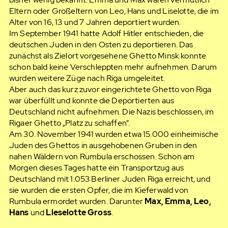
Eltern oder Großeltern von Leo, Hans und Liselotte, die im
Alter von 16, 13 und 7 Jahren deportiert wurden.
Im September 1941 hatte Adolf Hitler entschieden, die
deutschen Juden in den Osten zu deportieren. Das
zunächst als Zielort vorgesehene Ghetto Minsk konnte
schon bald keine Verschleppten mehr aufnehmen. Darum
wurden weitere Züge nach Riga umgeleitet.
Aber auch das kurz zuvor eingerichtete Ghetto von Riga
war überfüllt und konnte die Deportierten aus
Deutschland nicht aufnehmen. Die Nazis beschlossen, im
Rigaer Ghetto „Platz zu schaffen“.
Am 30. November 1941 wurden etwa 15.000 einheimische
Juden des Ghettos in ausgehobenen Gruben in den
nahen Wäldern von Rumbula erschossen. Schon am
Morgen dieses Tages hatte ein Transportzug aus
Deutschland mit 1.053 Berliner Juden Riga erreicht, und
sie wurden die ersten Opfer, die im Kieferwald von
Rumbula ermordet wurden. Darunter
Max, Emma, Leo,
Hans
und
Lieselotte Gross
.