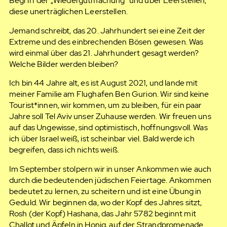
Begriff der „Wiedergutmachung“ und über Leerstellen,
diese unerträglichen Leerstellen.
Jemand schreibt, das 20. Jahrhundert sei eine Zeit der
Extreme und des einbrechenden Bösen gewesen. Was
wird einmal über das 21. Jahrhundert gesagt werden?
Welche Bilder werden bleiben?
Ich bin 44 Jahre alt, es ist August 2021, und lande mit
meiner Familie am Flughafen Ben Gurion. Wir sind keine
Tourist*innen, wir kommen, um zu bleiben, für ein paar
Jahre soll Tel Aviv unser Zuhause werden. Wir freuen uns
auf das Ungewisse, sind optimistisch, hoffnungsvoll. Was
ich über Israel weiß, ist scheinbar viel. Bald werde ich
begreifen, dass ich nichts weiß.
Im September stolpern wir in unser Ankommen wie auch
durch die bedeutenden jüdischen Feiertage. Ankommen
bedeutet zu lernen, zu scheitern und ist eine Übung in
Geduld. Wir beginnen da, wo der Kopf des Jahres sitzt,
Rosh (der Kopf) Hashana, das Jahr 5782 beginnt mit
Challot und Äpfeln in Honig, auf der Strandpromenade