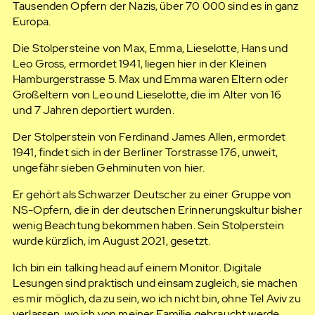
Tausenden Opfern der Nazis, über 70 000 sind es in ganz
Europa.
Die Stolpersteine von Max, Emma, Lieselotte, Hans und
Leo Gross, ermordet 1941, liegen hier in der Kleinen
Hamburgerstrasse 5. Max und Emma waren Eltern oder
Großeltern von Leo und Lieselotte, die im Alter von 16
und 7 Jahren deportiert wurden.
Der Stolperstein von Ferdinand James Allen, ermordet
1941, findet sich in der Berliner Torstrasse 176, unweit,
ungefähr sieben Gehminuten von hier.
Er gehört als Schwarzer Deutscher zu einer Gruppe von
NS-Opfern, die in der deutschen Erinnerungskultur bisher
wenig Beachtung bekommen haben. Sein Stolperstein
wurde kürzlich, im August 2021, gesetzt.
Ich bin ein talking head auf einem Monitor. Digitale
Lesungen sind praktisch und einsam zugleich, sie machen
es mir möglich, da zu sein, wo ich nicht bin, ohne Tel Aviv zu
verlassen, wo ich von meiner Familie gebraucht werde.