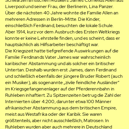
Schwarzen Britischen Musikers James Cornelius Allen aus
Liverpool und seiner Frau, der Berlinerin, Lina Panzer.
Über die nächsten 40 Jahre wohnte die Familie Allen an
mehreren Adressen in Berlin-Mitte. Die Kinder,
einschließlich Ferdinand, besuchten die lokale Schule.
Aber 1914, kurz vor dem Ausbruch des Ersten Weltkriegs
konnte er keine Lehrstelle finden, und es scheint, dass er
hauptsächlich als Hilfsarbeiter beschäftigt war.
Die Kriegszeit hatte tiefgreifende Auswirkungen auf die
Familie: Ferdinands Vater James war wahrscheinlich
karibischer Abstammung und als solcher ein britischer
Untertan. Deshalb wurden erst James, dann Ferdinand
und schließlich ebenfalls der jüngere Bruder Robert (auch
ein Musiker), als sogenannte „zivile feindliche Ausländer“
im Kriegsgefangenenlager auf der Pferderennbahn in
Ruhleben inhaftiert. Zu Spitzenzeiten betrug die Zahl der
Internierten über 4.200, darunter etwa 100 Männer
afrikanischer Abstammung aus dem britischen Empire,
meist aus Westafrika oder der Karibik. Sie waren
größtenteils, aber nicht ausschließlich, Matrosen. In
Ruhleben wurden aber auch mehrere in Deutschland