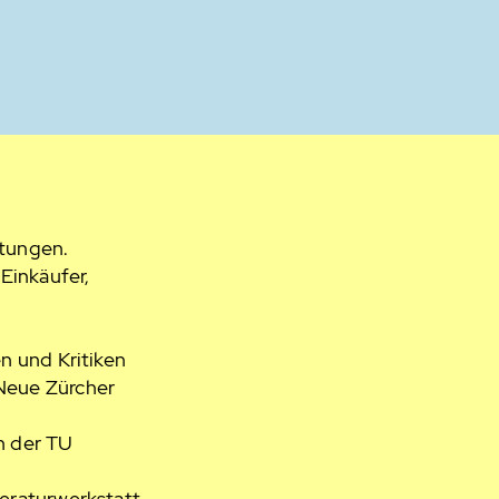
itungen.
 Einkäufer,
n und Kritiken
 Neue Zürcher
n der TU
teraturwerkstatt