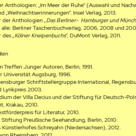
r Anthologien: „Im Meer der Ruhe“ (Auswahl und Nachwo
nd „Weihnachtserinnerungen“. Insel Verlag, 2013.
 der Anthologien „
Das Berliner- Hamburger und Münc
– alle: Berliner Taschenbuchverlag, 2006, 2008 und 200
 des „
Kölner Kneipenbuchs
“, DuMont Verlag, 2011.
dien
m Treffen Junger Autoren, Berlin, 1991.
r Universität Augsburg, 1996.
gensburger Schriftstellergruppe International, Regensb
 Lyrikpreis 2003.
um der Villa Decius und der Stiftung für Deutsch-Pol
t, Krakau, 2010.
stförderpreis für Literatur, 2010.
 Stiftung Preußische Seehandlung, Berlin, 2010.
 Künstlerhofes Schreyahn (Niedersachsen), 2012.
von Rheinsberg, 2012.