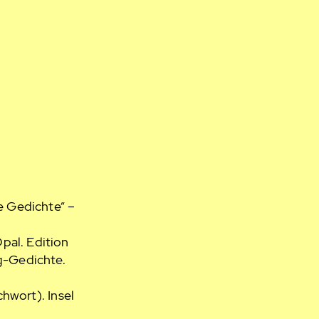
e Gedichte“ –
Opal. Edition
g-Gedichte.
hwort). Insel