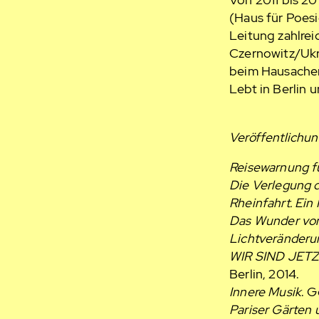
(Haus für Poesi
Leitung zahlrei
Czernowitz/Ukra
beim Hausacher
Lebt in Berlin u
Veröffentlichu
Reisewarnung f
Die Verlegung d
Rheinfahrt. Ein
Das Wunder vo
Lichtveränderu
WIR SIND JETZ
Berlin, 2014.
Innere Musik
. G
Pariser Gärten