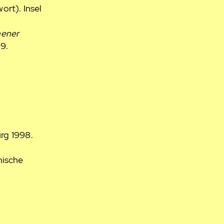
rt). Insel
hener
9.
urg 1998.
nische