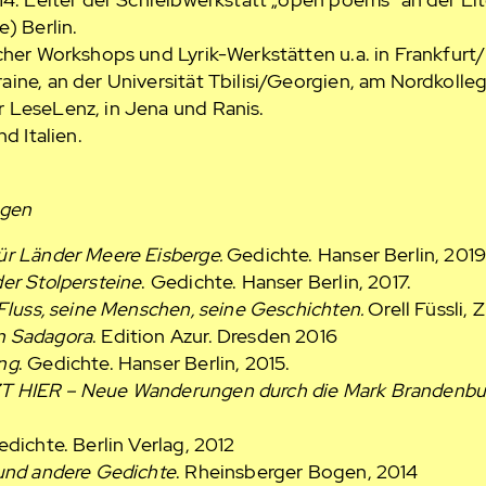
e) Berlin.
cher Workshops und Lyrik-Werkstätten u.a. in Frankfurt/
ine, an der Universität Tbilisi/Georgien, am Nordkolle
 LeseLenz, in Jena und Ranis.
nd Italien.
ngen
ür Länder Meere Eisberge.
Gedichte. Hanser Berlin, 2019
er Stolpersteine
. Gedichte. Hanser Berlin, 2017.
 Fluss, seine Menschen, seine Geschichten.
Orell Füssli, Z
n Sadagora
. Edition Azur. Dresden 2016
ng
. Gedichte. Hanser Berlin, 2015.
T HIER – Neue Wanderungen durch die Mark Brandenbu
edichte. Berlin Verlag, 2012
 und andere Gedichte
. Rheinsberger Bogen, 2014