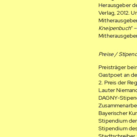
Herausgeber de
Verlag, 2012. U
Mitherausgeber
Kneipenbuch
“ 
Mitherausgeber
Preise / Stipen
Preisträger bei
Gastpoet an de
2. Preis der Re
Lauter Niemand
DAGNY-Stipendi
Zusammenarbei
Bayerischer Kun
Stipendium der
Stipendium des
Stadtschreiber 