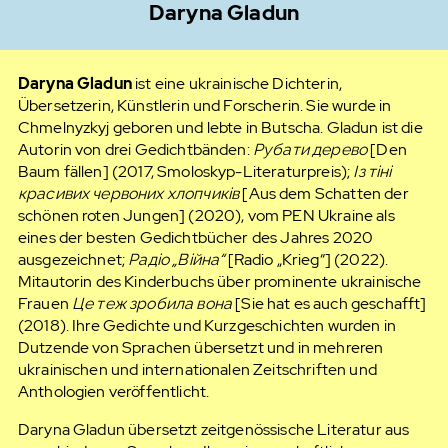
Daryna Gladun
Daryna Gladun
ist eine ukrainische Dichterin,
Übersetzerin, Künstlerin und Forscherin. Sie wurde in
Chmelnyzkyj geboren und lebte in Butscha. Gladun ist die
Autorin von drei Gedichtbänden:
Рубати дерево
[Den
Baum fällen] (2017, Smoloskyp-Literaturpreis);
Із тіні
красивих червоних хлопчиків
[Aus dem Schatten der
schönen roten Jungen] (2020), vom PEN Ukraine als
eines der besten Gedichtbücher des Jahres 2020
ausgezeichnet;
Радіо „Війна“
[Radio „Krieg“] (2022).
Mitautorin des Kinderbuchs über prominente ukrainische
Frauen
Це теж зробила вона
[Sie hat es auch geschafft]
(2018). Ihre Gedichte und Kurzgeschichten wurden in
Dutzende von Sprachen übersetzt und in mehreren
ukrainischen und internationalen Zeitschriften und
Anthologien veröffentlicht.
Daryna Gladun übersetzt zeitgenössische Literatur aus